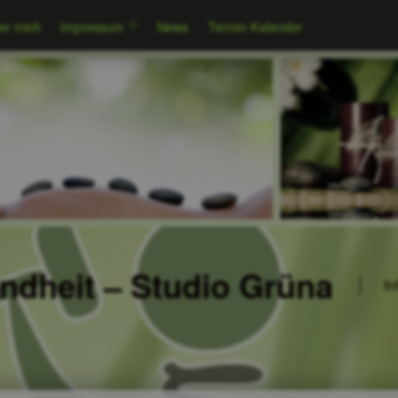
er mich
Impressum
News
Termin Kalender
undheit – Studio Grüna
In