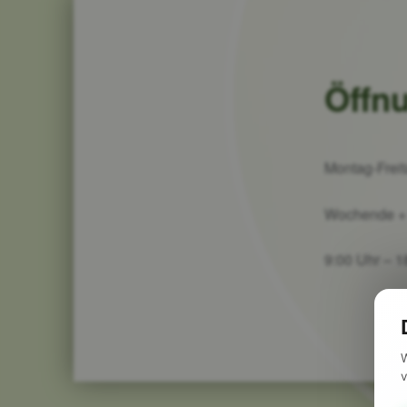
Öffn
Montag-Freit
Wochende + 
9:00 Uhr – 1
Skip back to main navigation
W
v