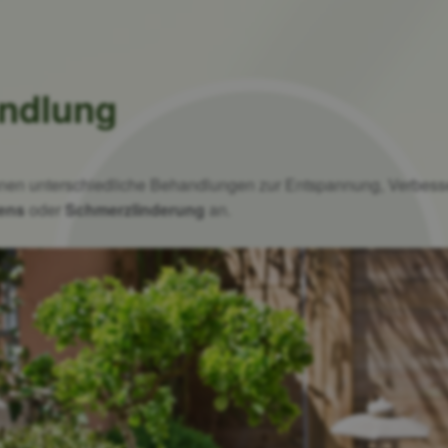
ndlung
Ihnen unterschiedliche Behandlungen zur Entspannung, Verbes
dens
oder
Schmerzlinderung
an.