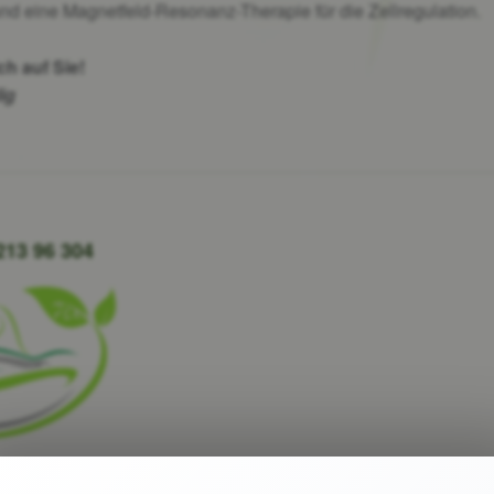
nd eine Magnetfeld-Resonanz-Therapie für die Zellregulation.
ch auf Sie!
ig
 213 96 304