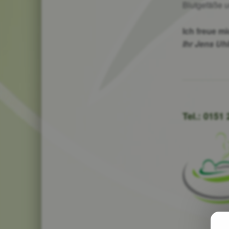
Blutgefäße u
Ich freue mi
Ihr Jens Uhl
Tel.: 0151
Skip back to main navigation