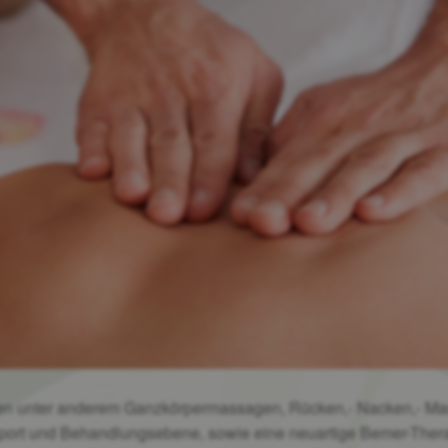
hnen unter anderem Ganzkörpermassagen, Rücken,- Nacken,- M
port und Behandlungsebene, sowie eine neuartige Bemer-Thera