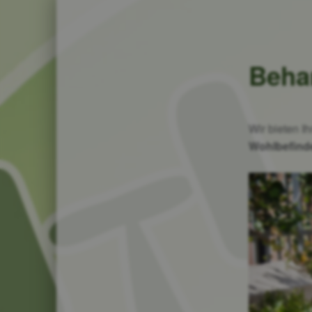
Beha
Wir bieten 
Wohlbefin