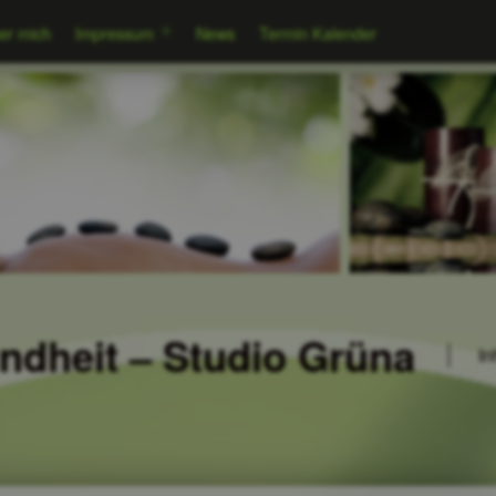
er mich
Impressum
News
Termin Kalender
undheit – Studio Grüna
In