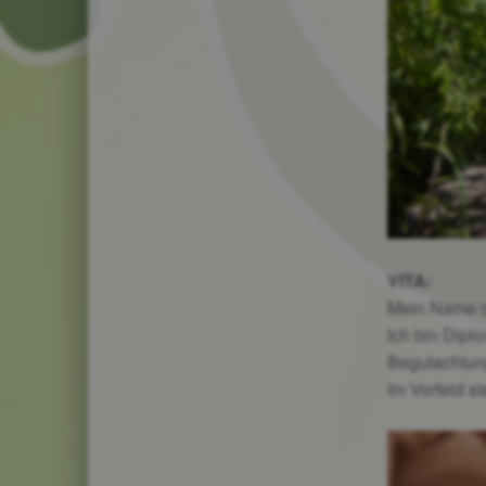
VITA:
Mein Name is
Ich bin Dip
Begutachtung
Im Vorfeld s