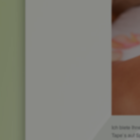
Ich biete I
Tape`s auf S