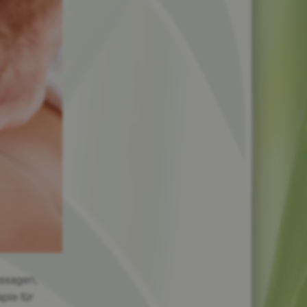
assagen,
pie für