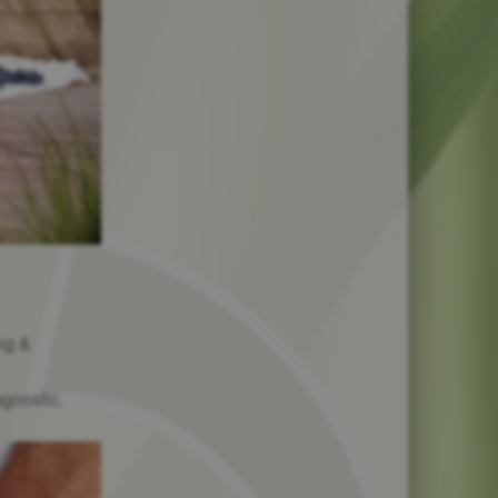
ng &
gnostic.